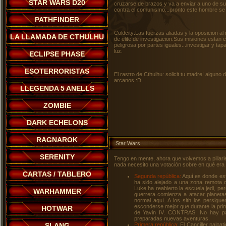
STAR WARS D20
cruzarse de brazos y va a enviar a uno de s
contra el comunismo...pronto este hombre se d
PATHFINDER
Coldcity:Las fuerzas aliadas y la oposicion a
LA LLAMADA DE CTHULHU
de elite de investigacion.Sus misiones estan c
peligrosa por partes iguales...investigar y ta
luz.
ECLIPSE PHASE
ESOTERRORISTAS
El rastro de Cthulhu: solicit tu madre! algun
arcanos :D
LLEGENDA 5 ANELLS
ZOMBIE
DARK ECHELONS
RAGNAROK
Star Wars
SERENITY
Tengo en mente, ahora que volvemos a pillarle 
nada necesito una votación sobre en qué era o
CARTAS / TABLERO
Segunda república:
Aquí es donde est
ha sido alejado a una zona remota de
Luke ha reabierto la escuela jedi, 
WARHAMMER
guerrera comienza a atacar planetas
normal aquí. A los sith los persig
esconderse mejor que durante la prime
HOTWAR
de Yavin IV. CONTRAS: No hay par
preparadas nuevas aventuras.
SLANG
Primera república:
El Canciller palpat