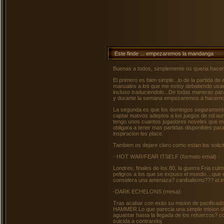
Este finde ... empezaremos la mandanga
Buenas a todos, simplemente os queria hacer
El primero es bien simple...lo de la partida d
manuales a los que me estoy debatiendo usar 
incluso traduciendolo...De todas maneras pa
y durante la semana empezaremos a hacernos
La segunda es que los domingos seguramente 
captar nuevos adeptos a los juegos de rol au
tengo unos cuantos jugadores noveles que m
obligara a tener mas partidas disponibles par
inspiracion les place.
Tambien os dejare claro como estan los solicit
- HOT WAR/FEAR ITSELF (formato email) :
Londres, finales de los 80, la guerra Fria cul
peligros a los que se expuso el mundo....que 
considera una amenaza? canibalismo??? el infie
-DARK ECHELONS (mesa):
Tras acabar con exito su mision de pacificado
HAMMER.Lo que parecia una simple mision de a
aguantar hasta la llegada de los refuerzos? 
suicida a contrareloj.