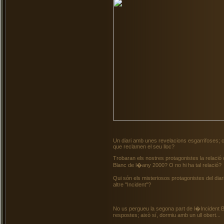
Un diari amb unes revelacions esgarrifoses; c
que reclamen el seu lloc?
Trobaran els nostres protagonistes la relació 
Blanc de l�any 2000? O no hi ha tal relació?
Qui són els misteriosos protagonistes del d
altre "Incident"?
No us pergueu la segona part de l�Incident 
respostes; això sí, dormiu amb un ull obert...