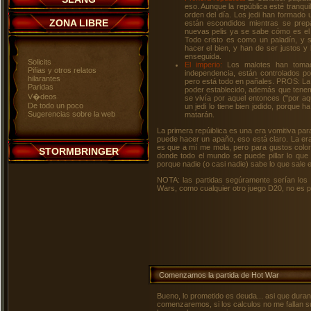
eso. Aunque la república esté tranquil
orden del día. Los jedi han formado u
ZONA LIBRE
están escondidos mientras se prep
nuevas pelis ya se sabe cómo es e
Todo cristo es como un paladín, y s
hacer el bien, y han de ser justos y b
enseguida.
Solicits
El imperio:
Los malotes han tomado
Pifias y otros relatos
independencia, están controlados p
hilarantes
pero está todo en pañales. PROS: La 
Paridas
poder establecido, además que tenem
V�deos
se vivía por aquel entonces ("por a
De todo un poco
un jedi lo tiene bien jodido, porque h
Sugerencias sobre la web
matarán.
La primera repúiblica es una era vomitiva pa
puede hacer un apaño, eso está claro. La era 
es que a mí me mola, pero para gustos color
STORMBRINGER
donde todo el mundo se puede pillar lo que
porque nadie (o casi nadie) sabe lo que sale e
NOTA: las partidas segúramente serían los 
Wars, como cualquier otro juego D20, no es pa
Comenzamos la partida de Hot War
Bueno, lo prometido es deuda... asi que duran
comenzaremos, si los calculos no me fallan 