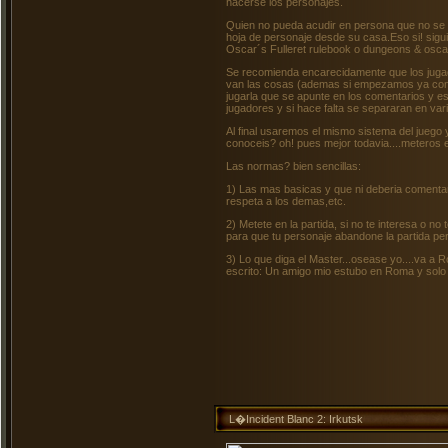
hacerse los personajes.
Quien no pueda acudir en persona que no se 
hoja de personaje desde su casa.Eso si! sigu
Oscar´s Fulleret rulebook o dungeons & oscar
Se recomienda encarecidamente que los jugado
van las cosas (ademas si empezamos ya con 
jugarla que se apunte en los comentarios y es
jugadores y si hace falta se separaran en var
Al final usaremos el mismo sistema del juego
conoceis? oh! pues mejor todavia....meteros en 
Las normas? bien sencillas:
1) Las mas basicas y que ni deberia comentar
respeta a los demas,etc.
2) Metete en la partida, si no te interesa o 
para que tu personaje abandone la partida pe
3) Lo que diga el Master...osease yo....va a R
escrito: Un amigo mio estubo en Roma y solo 
L�Incident Blanc 2: Irkutsk