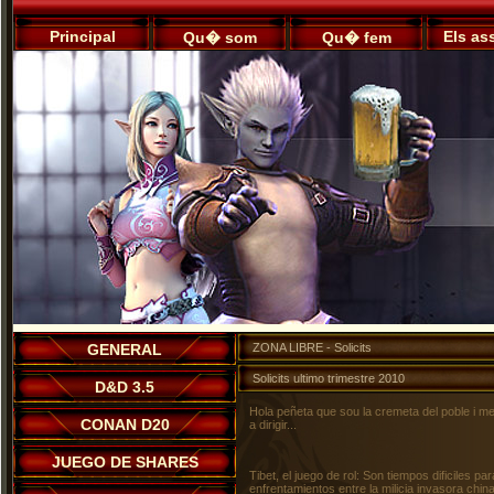
Principal
Els as
Qu� som
Qu� fem
GENERAL
ZONA LIBRE - Solicits
Solicits ultimo trimestre 2010
D&D 3.5
Hola peñeta que sou la cremeta del poble i mes
CONAN D20
a dirigir...
JUEGO DE SHARES
Tibet, el juego de rol: Son tiempos dificiles pa
enfrentamientos entre la milicia invasora chi