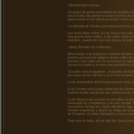
-Stormbringer (mesa):
Un grupo de gente procedente de distintos sit
una extraña isla donde no estan exentos de pe
quiera estan en los reinos jovenes? como se 
-La llamada de Cthulhu (porcentual inverso) 
Los locos años veinte, la Ley Seca y los club
una guerra entre mafias, y las calles estan e
metodos...puede ser que este detras de todo
-Slang (formato sin confirmar):
Bienvenidos a la ciudad de Compton tambien
primera persona los peligros de las calles de
anchas y las calles son su escenario de batall
oscuro te espera y tu eres una pequeña luz que
El orden sera el siguiente....la partida del D
las suyas de los viernes y si no Toni no toma 
La de Hotwar/fear itself empezaremos esta se
la de Cthulhu sera la que empezare los doming
cuando acabe una de las dos anteriores de m
La de Slang si las cuentas no me fallan va par
autoregalo de cumpleaños y de chic templat :D
noventeras del tipo los chicos del barrio, algo
rompen esquemas y aparte os tengo que prepar
de Compton, el rollete hiphopero y esas cosas
Pues eso es todo...ahi os dejo las cosas par